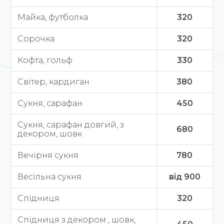
Майка, футболка
320
Сорочка
320
Кофта, гольф
330
Світер, кардиган
380
Сукня, сарафан
450
Сукня, сарафан довгий, з
680
декором, шовк
Вечірня сукня
780
Весільна сукня
від 900
Спідниця
320
Спідниця з декором , шовк,