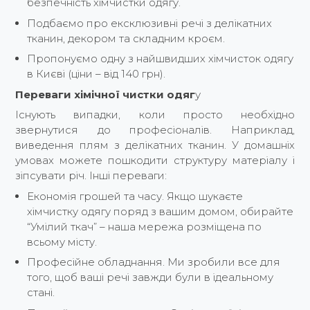
безпечність хімчистки одягу.
Подбаємо про ексклюзивні речі з делікатних
тканин, декором та складним кроєм.
Пропонуємо одну з найшвидших хімчисток одягу
в Києві (ціни – від 140 грн).
Переваги хімічної чистки одяг
у
Існують випадки, коли просто необхідно
звернутися до професіоналів. Наприклад,
виведення плям з делікатних тканин. У домашніх
умовах можете пошкодити структуру матеріалу і
зіпсувати річ. Інші переваги:
Економія грошей та часу. Якщо шукаєте
хімчистку одягу поряд з вашим домом, обирайте
“Умілий ткач” – наша мережа розміщена по
всьому місту.
Професійне обладнання. Ми зробили все для
того, щоб ваші речі завжди були в ідеальному
стані.