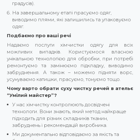
градусів).
На завершальному етапі прасуємо одяг,
виводимо плями, які залишились та упаковуємо
одяг.
Подбаємо про ваші речі
Надаємо послуги хімчистки одягу для всіх
можливих випадків. Користуємося власною
унікальною технологією для обробки, при потребі
ремонтуємо та замінюємо підкладку, виводимо
забруднення. А також – можемо підняти ворс,
усунуваємо катишки, прасуємо, тонуємо тощо.
Чому варто обрати суху чистку речей в ательє
“Умілий майстер”?
У нас хімчистку контролюють досвідчені
технологи. Вони знають, який метод найкраще
підходить для різник складників тканин,
забруднень і рекомендацій виробника.
Ми документально відповідаємо за якість та