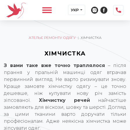
УКР
АТЕЛЬЄ РЕМОНТУ ОДЯГУ
|
ХІМЧИСТКА
ХІМЧИСТКА
З вами таке вже точно траплялося
– після
прання у пральній машинці одяг втрачав
первинний вигляд. Не варто ризикувати знову.
Краще замовте хімчистку одягу – це точно
дешевше, ніж купувати нову річ замість
зіпсованої.
Хімчистку речей
найчастіше
замовляють для віскози, шовку та шерсті. Догляд
за цими тканини варто доручати тільки
професіоналам. Адже неякісна хімчистка може
зіпсувати одяг.