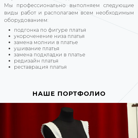
Мы профессионально выполняем следующие
виды работ и располагаем всем необходимым
оборудованием:
подгонка по фигуре платья
укороченение низа платья
замена молнии в платье
ушивание платья
замена подкладки в платье
редизайн платья
реставрация платья
НАШЕ ПОРТФОЛИО